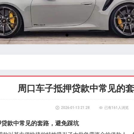
周口车子抵押贷款中常见的

2026-01-13 21:28

已有
161人浏览
押贷款中常见的套路，避免踩坑