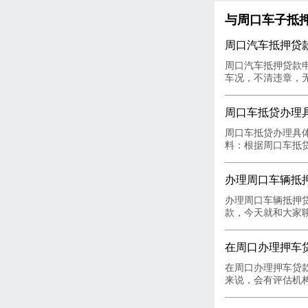
与周口车子抵
周口汽车抵押贷
周口汽车抵押贷款
车况，不清违章，无需
周口车抵贷办理
周口车抵贷办理具
料：根据周口车抵贷机
办理周口车辆抵
办理周口车辆抵押
款，今天就和大家聊
在周口办理押车
在周口办理押车贷
来说，会有评估机构评