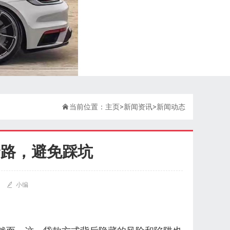

当前位置：
主页
>
新闻资讯
>
新闻动态
套路，避免踩坑

小编