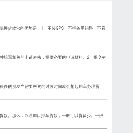
抵押贷款它的优势是：1、不装GPS，不押备用钥匙，不看
并填写相关的申请表格，提供必要的申请材料。2、提交材
口很多的朋友当需要融资的时候时间就会想起用车办理贷
车贷款。那么，办理周口押车贷款，一般可以贷多少。一般