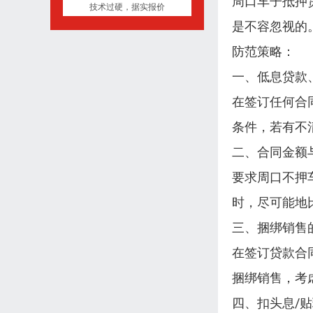
周口车子抵押
技术过硬，据实报价
是不容忽视的
防范策略：
一、低息贷款
在签订任何合
条件，若有不
二、合同金额
要求周口不押
时，尽可能地
三、捆绑销售
在签订贷款合
捆绑销售，考
四、扣头息/