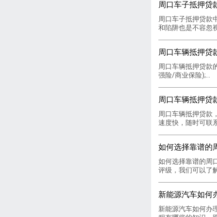
周口车子抵押贷
周口车子抵押贷款
和陷阱也是不容忽视的
周口车辆抵押贷
周口车辆抵押贷款的
强险/商业保险);...
周口车辆抵押贷
周口车辆抵押贷款
速度快，随时可联系办
如何选择靠谱的
如何选择靠谱的周
评级，我们可以了解该
新能源汽车如何
新能源汽车如何办