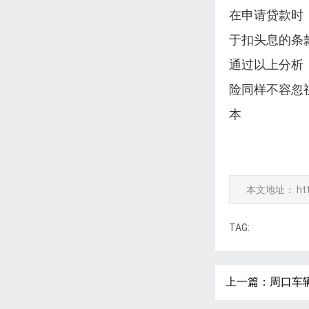
在申请贷款时
于扣头息的条
通过以上分析
险同样不容忽
本
本文地址：
ht
TAG:
上一篇：周口车