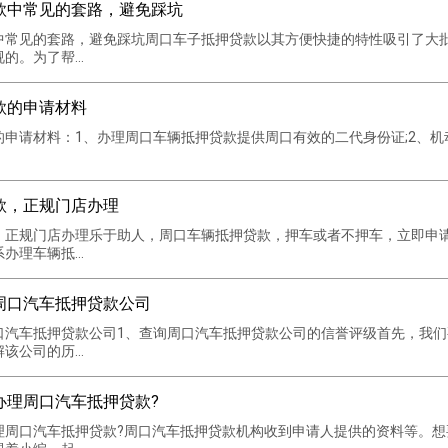
款中常见的套路，避免踩坑
中常见的套路，避免踩坑周口车子抵押贷款以其方便快捷的特性吸引了大
。为了帮...
款的申请材料
申请材料：1、办理周口车辆抵押贷款提供周口有效的二代身份证;2、机动
款，正规门店办理
，正规门店办理乐于助人，周口车辆抵押贷款，押车或者不押车，立即申
理车辆抵...
周口汽车抵押贷款公司
口汽车抵押贷款公司1、查询周口汽车抵押贷款公司的信誉评级首先，我
公司的历...
办理周口汽车抵押贷款?
理周口汽车抵押贷款?周口汽车抵押贷款机构收到申请人提供的资料等。